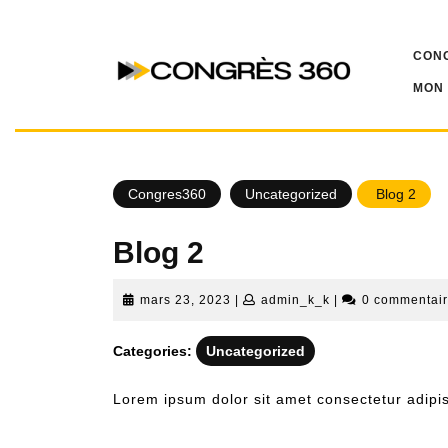
Skip
to
CONG
content
MON
Congres360
Uncategorized
Blog 2
Blog 2
mars
admin_k_k
mars 23, 2023
|
admin_k_k
|
0 commentai
23,
2023
Categories:
Uncategorized
Lorem ipsum dolor sit amet consectetur adipis